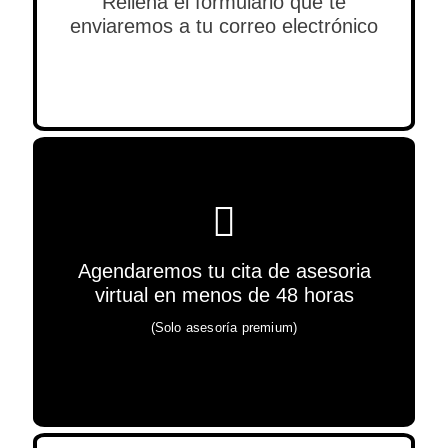
Rellena el formulario que te
enviaremos a tu correo electrónico
Agendaremos tu cita de asesoria
(Solo asesoría premium)
virtual en menos de 48 horas
(Solo asesoría premium)