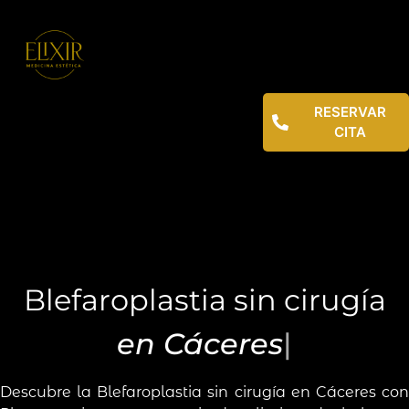
RESERVAR
CITA
Blefaroplastia sin cirugía
e
n
C
á
c
e
r
e
s
|
Descubre la Blefaroplastia sin cirugía en Cáceres con