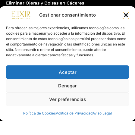
Eliminar Ojeras y Bolsas en Cáceres
Tratamiento Manchas y Melasma en Cáceres
Gestionar consentimiento
Blefaroplastia Sin Cirugía en Cáceres
Para ofrecer las mejores experiencias, utilizamos tecnologías como las
Microneedling con Neopen en Cáceres
cookies para almacenar y/o acceder a la información del dispositivo. El
consentimiento de estas tecnologías nos permitirá procesar datos como
Mesoterapia en Cáceres
el comportamiento de navegación o las identificaciones únicas en este
sitio. No consentir o retirar el consentimiento, puede afectar
Medicina Estética Infanto Juvenil en Cáceres
negativamente a ciertas características y funciones.
Aceptar
Denegar
Aviso Legal
Politica Privacidad
Política de Cookies
Política Gestion de Citas, Cancelaciones y Compromiso
Ver preferencias
Todos los derechos reservados Elixir ® 2025 | Diseño Desarrollado
Política de Cookies
Política de Privacidad
Aviso Legal
por
AMGAGENCY.ES