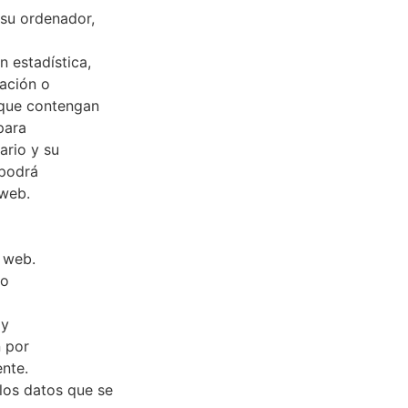
 su ordenador,
 estadística,
gación o
 que contengan
para
ario y su
 podrá
 web.
 web.
io
 y
n por
nte.
los datos que se