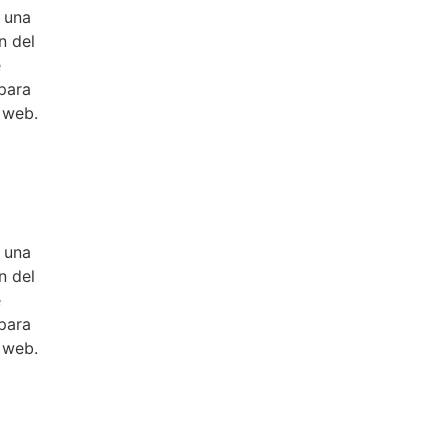
e una
n del
e
 para
o web.
e una
n del
e
 para
o web.