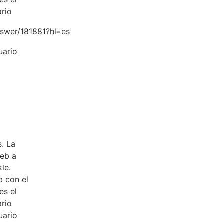
ario
nswer/181881?hl=es
uario
s. La
web a
ie.
b con el
es el
ario
uario