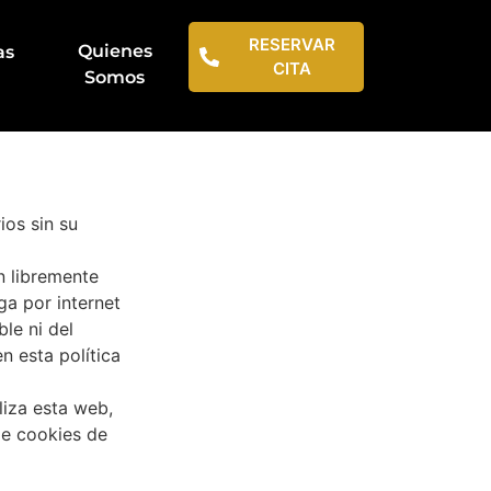
RESERVAR
Quienes
as
CITA
Somos
ios sin su
n libremente
ga por internet
le ni del
n esta política
liza esta web,
de cookies de