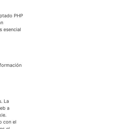
riptado PHP
an
s esencial
nformación
s. La
web a
ie.
b con el
es el