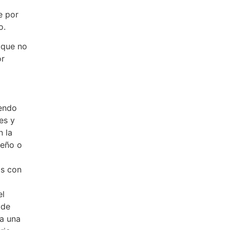
e por
o.
 que no
or
yendo
es y
n la
seño o
os con
el
 de
za una