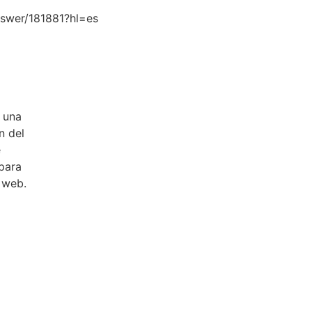
nswer/181881?hl=es
e una
n del
e
 para
o web.