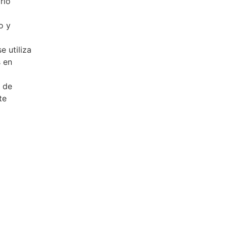
rio
o y
e utiliza
s en
 de
te