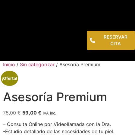
RESERVAR
CITA
Inicio
/
Sin categorizar
/ Asesoría Premium
¡Oferta!
Asesoría Premium
75,00
€
59,00
€
IVA inc.
– Consulta Online por Videollamada con la Dra.
-Estudio detallado de las necesidades de tu piel.